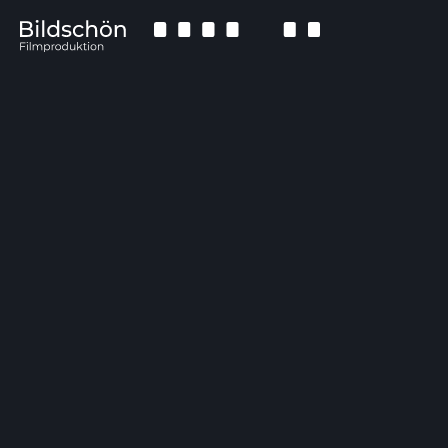
KONTAKT
Bildschön Filmproduktion
Appelstraße 35
30167 Hannover
Deutschland
info@bildschoen-multimedia.de